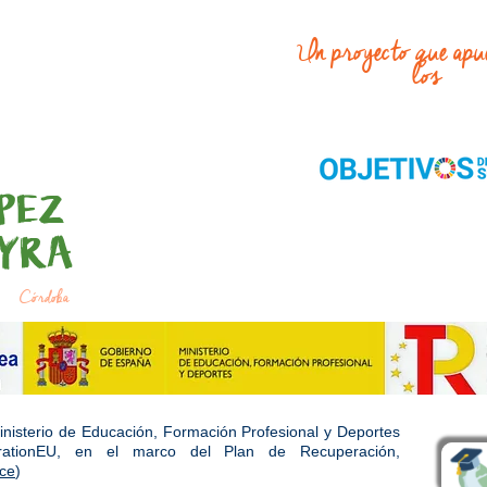
Un proyecto que apu
los
PEZ
YRA
Córdoba
inisterio de Educación, Formación Profesional y Deportes
rationEU, en el marco del Plan de Recuperación,
ce
)