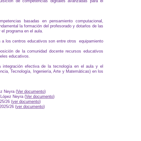
uisición de competencias digitales avanzadas para el
ompetencias basadas en pensamiento computacional,
ndamental la formación del profesorado y dotarlos de las
 el programa en el aula.
 a los centros educativos son entre otros equipamiento
.
osición de la comunidad docente recursos educativos
veles educativos.
ntegración efectiva de la tecnología en el aula y el
ia, Tecnología, Ingeniería, Arte y Matemáticas) en los
z Neyra (
Ver documento
)
 López Neyra (
Ver documento
)
25/26 (
ver documento
)
2025/26 (
ver documento
)