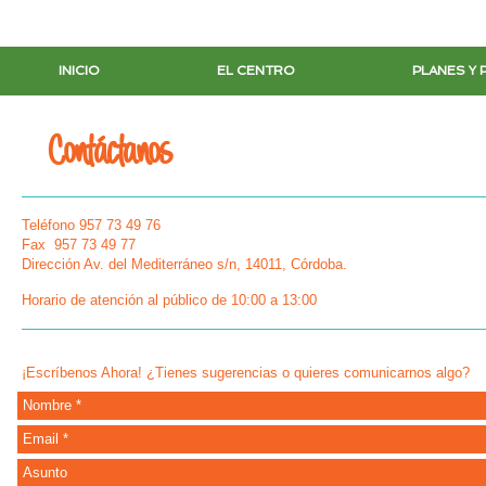
INICIO
EL CENTRO
PLANES Y
Contáctanos
Teléfono 957 73 49 76
Fax 957 73 49 77
Dirección
Av. del Mediterráneo s/n,
14011
, Córdoba.
Horario de atención al público de 10:00 a 13:00
¡Escríbenos Ahora! ¿Tienes sugerencias o quieres comunicarnos algo?