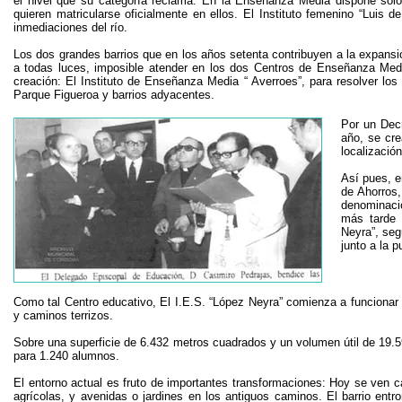
el nivel que su categoría reclama. En la Enseñanza Media dispone sól
quieren matricularse oficialmente en ellos. El Instituto femenino “Luis 
inmediaciones del río.
Los dos grandes barrios que en los años setenta contribuyen a la expansión
a todas luces, imposible atender en los dos Centros de Enseñanza Medi
creación: El Instituto de Enseñanza Media “ Averroes”, para resolver los
Parque Figueroa y barrios adyacentes.
Por un Dec
año, se cre
localizació
Así pues, e
de Ahorros,
denominació
más tarde 
Neyra”, seg
junto a la p
Como tal Centro educativo, El I.E.S. “López Neyra” comienza a funcionar
y caminos terrizos.
Sobre una superficie de 6.432 metros cuadrados y un volumen útil de 19.5
para 1.240 alumnos.
El entorno actual es fruto de importantes transformaciones: Hoy se ven c
agrícolas, y avenidas o jardines en los antiguos caminos. El barrio ent