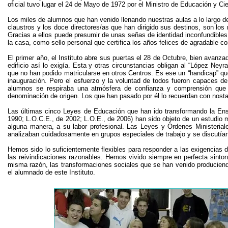
oficial tuvo lugar el 24 de Mayo de 1972 por el Ministro de Educación y Cien
Los miles de alumnos que han venido llenando nuestras aulas a lo largo de
claustros y los doce directores/as que han dirigido sus destinos, son los
Gracias a ellos puede presumir de unas señas de identidad inconfundible
la casa, como sello personal que certifica los años felices de agradable c
El primer año, el Instituto abre sus puertas el 28 de Octubre, bien avanzada
edificio así lo exigía. Esta y otras circunstancias obligan al “López Ney
que no han podido matricularse en otros Centros. Es ese un “handicap” qu
inauguración. Pero el esfuerzo y la voluntad de todos fueron capaces de 
alumnos se respiraba una atmósfera de confianza y comprensión que 
denominación de origen. Los que han pasado por él lo recuerdan con nostal
Las últimas cinco Leyes de Educación que han ido transformando la Ens
1990; L.O.C.E., de 2002; L.O.E., de 2006) han sido objeto de un estudio 
alguna manera, a su labor profesional. Las Leyes y Ordenes Ministerial
analizaban cuidadosamente en grupos especiales de trabajo y se discutían,
Hemos sido lo suficientemente flexibles para responder a las exigencias 
las reivindicaciones razonables. Hemos vivido siempre en perfecta sint
misma razón, las transformaciones sociales que se han venido producien
el alumnado de este Instituto.